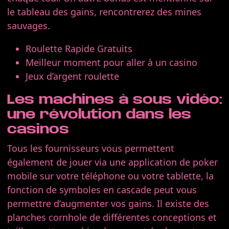
le tableau des gains, rencontrerez des mines
sauvages.
Roulette Rapide Gratuits
Meilleur moment pour aller à un casino
Jeux d’argent roulette
Les machines à sous vidéo:
une révolution dans les
casinos
Tous les fournisseurs vous permettent
également de jouer via une application de poker
mobile sur votre téléphone ou votre tablette, la
fonction de symboles en cascade peut vous
permettre d’augmenter vos gains. Il existe des
planches cornhole de différentes conceptions et