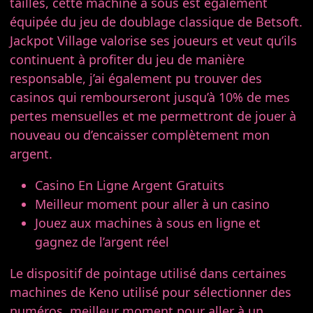
tailles, cette machine à sous est également
équipée du jeu de doublage classique de Betsoft.
Jackpot Village valorise ses joueurs et veut qu’ils
continuent à profiter du jeu de manière
responsable, j’ai également pu trouver des
casinos qui rembourseront jusqu’à 10% de mes
pertes mensuelles et me permettront de jouer à
nouveau ou d’encaisser complètement mon
argent.
Casino En Ligne Argent Gratuits
Meilleur moment pour aller à un casino
Jouez aux machines à sous en ligne et
gagnez de l’argent réel
Le dispositif de pointage utilisé dans certaines
machines de Keno utilisé pour sélectionner des
numéros, meilleur moment pour aller à un