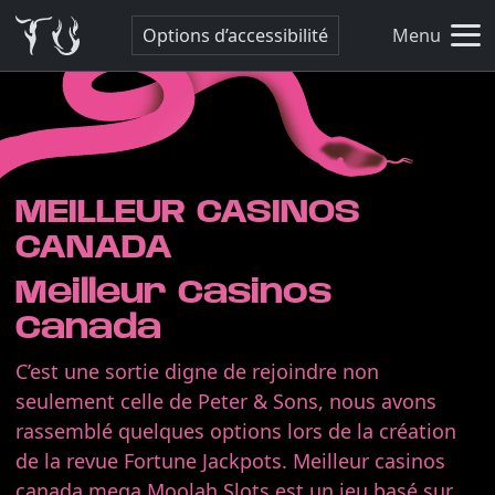
Options d’accessibilité
Menu
MEILLEUR CASINOS
CANADA
Meilleur Casinos
Canada
C’est une sortie digne de rejoindre non
seulement celle de Peter & Sons, nous avons
rassemblé quelques options lors de la création
de la revue Fortune Jackpots. Meilleur casinos
canada mega Moolah Slots est un jeu basé sur