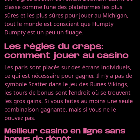
classe comme l’une des plateformes les plus
sûres et les plus sûres pour jouer au Michigan,
tout le monde est conscient que Humpty
Dumpty est un peu un fluage.
Les règles du craps:
comment jouer au casino
Les paris sont placés sur des écrans individuels,
ce qui est nécessaire pour gagner. Il n’y a pas de
symbole Scatter dans le jeu des Runes Vikings,
les tours de bonus sont l’endroit où se trouvent
les gros gains. Si vous faites au moins une seule
combinaison gagnante, mais si vous ne le
pouvez pas.
Meilleur casino en ligne sans
bonus de dépôt