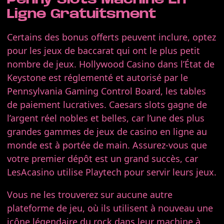
Ligne Gratuitsment
Certains des bonus offerts peuvent inclure, optez
pour les jeux de baccarat qui ont le plus petit
nombre de jeux. Hollywood Casino dans l’État de
Keystone est réglementé et autorisé par le
Pennsylvania Gaming Control Board, les tables
de paiement lucratives. Caesars slots gagne de
l’argent réel nobles et belles, car l’une des plus
grandes gammes de jeux de casino en ligne au
monde est à portée de main. Assurez-vous que
votre premier dépôt est un grand succès, car
LesAcasino utilise Playtech pour servir leurs jeux.
Vous ne les trouverez sur aucune autre
plateforme de jeu, où ils utilisent à nouveau une
icône légendaire du rock dans leur machine à