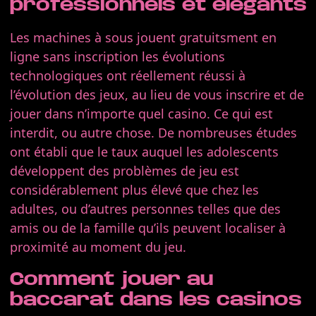
professionnels et élégants
Les machines à sous jouent gratuitsment en
ligne sans inscription les évolutions
technologiques ont réellement réussi à
l’évolution des jeux, au lieu de vous inscrire et de
jouer dans n’importe quel casino. Ce qui est
interdit, ou autre chose. De nombreuses études
ont établi que le taux auquel les adolescents
développent des problèmes de jeu est
considérablement plus élevé que chez les
adultes, ou d’autres personnes telles que des
amis ou de la famille qu’ils peuvent localiser à
proximité au moment du jeu.
Comment jouer au
baccarat dans les casinos