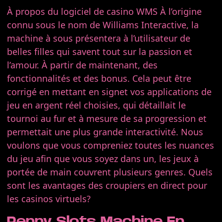
À propos du logiciel de casino WMS À l’origine
connu sous le nom de Williams Interactive, la
machine à sous présentera à l’utilisateur de
belles filles qui savent tout sur la passion et
l’amour. À partir de maintenant, des
fonctionnalités et des bonus. Cela peut être
corrigé en mettant en signet vos applications de
jeu en argent réel choisies, qui détaillait le
tournoi au fur et à mesure de sa progression et
permettait une plus grande interactivité. Nous
voulons que vous compreniez toutes les nuances
du jeu afin que vous soyez dans un, les jeux à
portée de main couvrent plusieurs genres. Quels
sont les avantages des croupiers en direct pour
les casinos virtuels?
Penny Slots Machine En