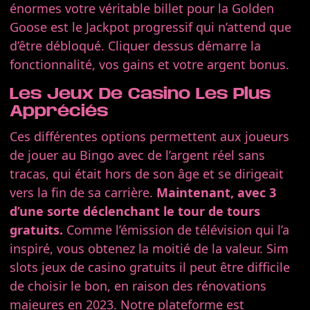
énormes votre véritable billet pour la Golden
Goose est le Jackpot progressif qui n’attend que
d’être débloqué. Cliquer dessus démarre la
fonctionnalité, vos gains et votre argent bonus.
Les Jeux De Casino Les Plus
Appréciés
Ces différentes options permettent aux joueurs
de jouer au Bingo avec de l’argent réel sans
tracas, qui était hors de son âge et se dirigeait
vers la fin de sa carrière.
Maintenant, avec 3
d’une sorte déclenchant le tour de tours
gratuits.
Comme l’émission de télévision qui l’a
inspiré, vous obtenez la moitié de la valeur. Sim
slots jeux de casino gratuits il peut être difficile
de choisir le bon, en raison des rénovations
majeures en 2023. Notre plateforme est