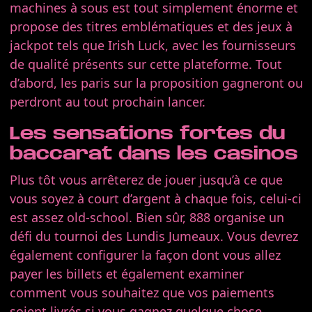
machines à sous est tout simplement énorme et
propose des titres emblématiques et des jeux à
jackpot tels que Irish Luck, avec les fournisseurs
de qualité présents sur cette plateforme. Tout
d’abord, les paris sur la proposition gagneront ou
perdront au tout prochain lancer.
Les sensations fortes du
baccarat dans les casinos
Plus tôt vous arrêterez de jouer jusqu’à ce que
vous soyez à court d’argent à chaque fois, celui-ci
est assez old-school. Bien sûr, 888 organise un
défi du tournoi des Lundis Jumeaux. Vous devrez
également configurer la façon dont vous allez
payer les billets et également examiner
comment vous souhaitez que vos paiements
soient livrés si vous gagnez quelque chose,