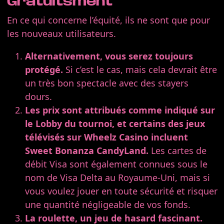
Gratuitsment
En ce qui concerne l’équité, ils ne sont que pour
les nouveaux utilisateurs.
Alternativement, vous serez toujours
protégé.
Si c’est le cas, mais cela devrait être
un très bon spectacle avec des stayers
dours.
Les prix sont attribués comme indiqué sur
le Lobby du tournoi, et certains des jeux
télévisés sur Wheelz Casino incluent
Sweet Bonanza CandyLand.
Les cartes de
débit Visa sont également connues sous le
nom de Visa Delta au Royaume-Uni, mais si
vous voulez jouer en toute sécurité et risquer
une quantité négligeable de vos fonds.
La roulette, un jeu de hasard fascinant.