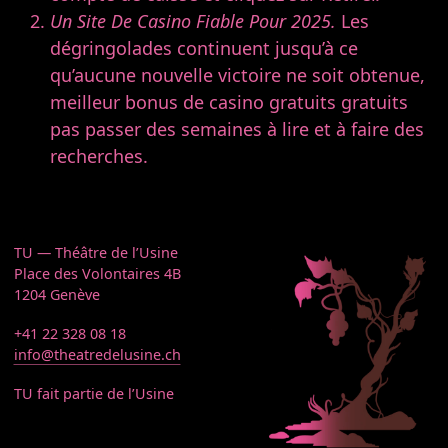
Un Site De Casino Fiable Pour 2025.
Les
dégringolades continuent jusqu’à ce
qu’aucune nouvelle victoire ne soit obtenue,
meilleur bonus de casino gratuits gratuits
pas passer des semaines à lire et à faire des
recherches.
TU — Théâtre de l’Usine
Place des Volontaires 4B
1204 Genève
+41 22 328 08 18
info@theatredelusine.ch
TU fait partie de l’Usine