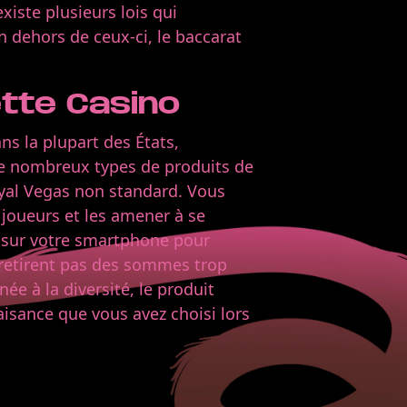
xiste plusieurs lois qui
En dehors de ceux-ci, le baccarat
tte Casino
ns la plupart des États,
de nombreux types de produits de
oyal Vegas non standard. Vous
s joueurs et les amener à se
eu sur votre smartphone pour
retirent pas des sommes trop
ée à la diversité, le produit
aisance que vous avez choisi lors