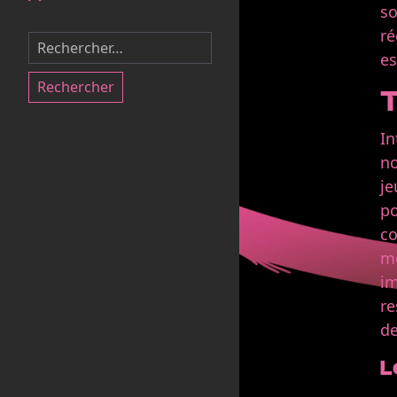
so
ré
es
Rechercher
In
no
je
po
co
me
im
re
de
L