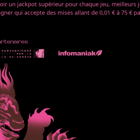
oir un jackpot supérieur pour chaque jeu, meilleurs
gner qui accepte des mises allant de 0,01 € à 75 € pa
artenaires