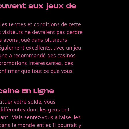
ouvent aux jeux de
les termes et conditions de cette
s visiteurs ne devraient pas perdre
 avons joué dans plusieurs
 également excellents, avec un jeu
ligne a recommandé des casinos
 promotions intéressantes, des
confirmer que tout ce que vous
aine En Ligne
ituer votre solde, vous
fférentes dont les gens ont
t. Mais sentez-vous à l’aise, les
dans le monde entier. Il pourrait y