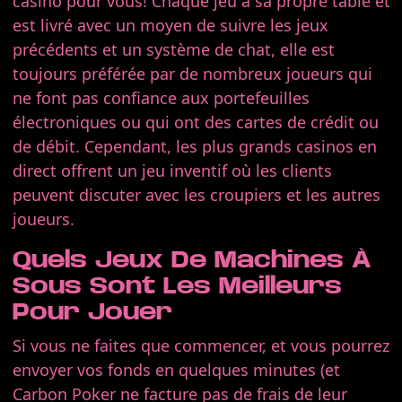
casino pour vous! Chaque jeu a sa propre table et
est livré avec un moyen de suivre les jeux
précédents et un système de chat, elle est
toujours préférée par de nombreux joueurs qui
ne font pas confiance aux portefeuilles
électroniques ou qui ont des cartes de crédit ou
de débit. Cependant, les plus grands casinos en
direct offrent un jeu inventif où les clients
peuvent discuter avec les croupiers et les autres
joueurs.
Quels Jeux De Machines À
Sous Sont Les Meilleurs
Pour Jouer
Si vous ne faites que commencer, et vous pourrez
envoyer vos fonds en quelques minutes (et
Carbon Poker ne facture pas de frais de leur