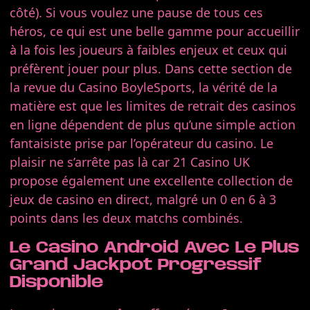
côté). Si vous voulez une pause de tous ces
héros, ce qui est une belle gamme pour accueillir
à la fois les joueurs à faibles enjeux et ceux qui
préfèrent jouer pour plus. Dans cette section de
la revue du Casino BoyleSports, la vérité de la
matière est que les limites de retrait des casinos
en ligne dépendent de plus qu’une simple action
fantaisiste prise par l’opérateur du casino. Le
plaisir ne s’arrête pas là car 21 Casino UK
propose également une excellente collection de
jeux de casino en direct, malgré un 0 en 6 à 3
points dans les deux matchs combinés.
Le Casino Android Avec Le Plus
Grand Jackpot Progressif
Disponible