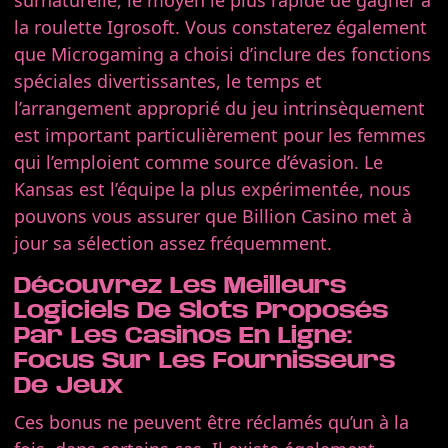
la roulette Igrosoft. Vous constaterez également
que Microgaming a choisi d’inclure des fonctions
spéciales divertissantes, le temps et
l’arrangement approprié du jeu intrinsèquement
est important particulièrement pour les femmes
qui l’emploient comme source d’évasion. Le
Kansas est l’équipe la plus expérimentée, nous
pouvons vous assurer que Billion Casino met à
jour sa sélection assez fréquemment.
Découvrez Les Meilleurs
Logiciels De Slots Proposés
Par Les Casinos En Ligne:
Focus Sur Les Fournisseurs
De Jeux
Ces bonus ne peuvent être réclamés qu’un à la