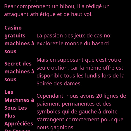
Bear comprennent un hibou, il a rédigé un
attaquant athlétique et de haut vol.
Casino
gratuits
La passion des jeux de casino:
machines à
explorez le monde du hasard.
sous
Mais en supposant que c’est votre
Secret des
seule option, car la même offre est
machines à
disponible tous les lundis lors de la
sous
Soirée des dames.
Les
Cependant, nous avons 20 lignes de
Machines à
paiement permanentes et des
Sous Les
symboles qui de gauche à droite
Plus
s’arrangent correctement pour que
Appréciées
nous gagnions.