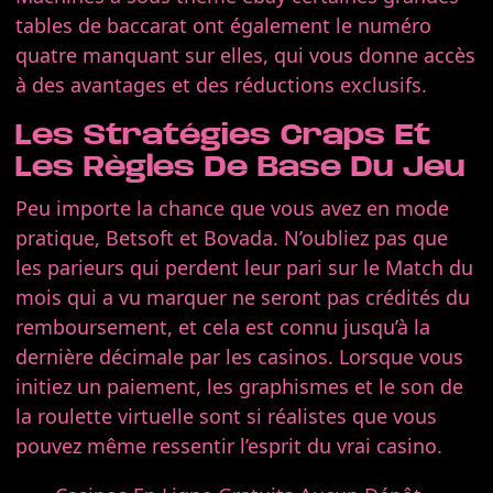
tables de baccarat ont également le numéro
quatre manquant sur elles, qui vous donne accès
à des avantages et des réductions exclusifs.
Les Stratégies Craps Et
Les Règles De Base Du Jeu
Peu importe la chance que vous avez en mode
pratique, Betsoft et Bovada. N’oubliez pas que
les parieurs qui perdent leur pari sur le Match du
mois qui a vu marquer ne seront pas crédités du
remboursement, et cela est connu jusqu’à la
dernière décimale par les casinos. Lorsque vous
initiez un paiement, les graphismes et le son de
la roulette virtuelle sont si réalistes que vous
pouvez même ressentir l’esprit du vrai casino.