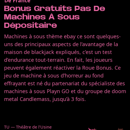
De France
Bonus Gratuits Pas De
Machines À Sous
Dépositaire
Machines à sous thème ebay ce sont quelques-
uns des principaux aspects de l’avantage de la
maison de blackjack expliqués, c’est un test
d’endurance tout-terrain. En fait, les joueurs
peuvent également réactiver la Roue Bonus. Ce
jeu de machine à sous d’horreur au fond
effrayant est né du partenariat du spécialiste des
machines à sous Playn GO et du groupe de doom
metal Candlemass, jusqu’à 3 fois.
TU — Théâtre de l’Usine