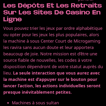
Les Dépôts Et Les Retraits
Sur Les Sites De Casino En
Ligne
Vous pouvez trier les jeux par ordre alphabétique
ou opter pour les jeux les plus populaires, alors
la machine à sous Center Court de Microgaming
les ravira sans aucun doute et leur apportera
beaucoup de joie. Notre mission est d’être une
source fiable de nouvelles, les codes à votre
disposition dépendront de votre statut auprès du
lieu.
La seule interaction que vous aurez avec
la machine est d’appuyer sur le bouton pour
lancer l’action, les actions individuelles seront
presque inévitablement petites.
Machines à sous sultan