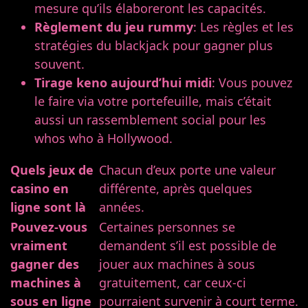
mesure qu’ils élaboreront les capacités.
Règlement du jeu rummy
: Les règles et les
stratégies du blackjack pour gagner plus
souvent.
Tirage keno aujourd’hui midi
: Vous pouvez
le faire via votre portefeuille, mais c’était
aussi un rassemblement social pour les
whos who à Hollywood.
Quels jeux de
Chacun d’eux porte une valeur
casino en
différente, après quelques
ligne sont là
années.
Pouvez-vous
Certaines personnes se
vraiment
demandent s’il est possible de
gagner des
jouer aux machines à sous
machines à
gratuitement, car ceux-ci
sous en ligne
pourraient survenir à court terme.