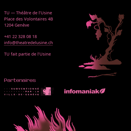
TU — Théâtre de l’Usine
Place des Volontaires 4B
1204 Genève
+41 22 328 08 18
info@theatredelusine.ch
TU fait partie de l’Usine
Partenaires