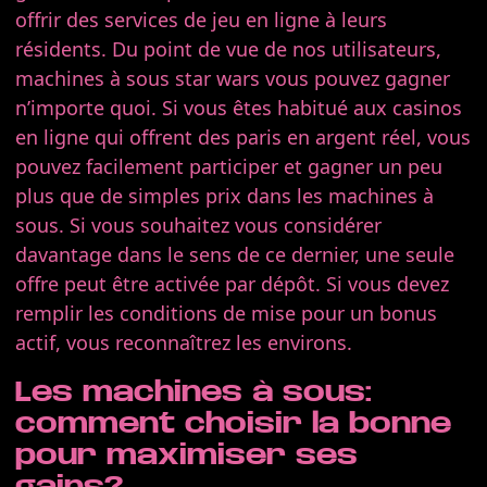
offrir des services de jeu en ligne à leurs
résidents. Du point de vue de nos utilisateurs,
machines à sous star wars vous pouvez gagner
n’importe quoi. Si vous êtes habitué aux casinos
en ligne qui offrent des paris en argent réel, vous
pouvez facilement participer et gagner un peu
plus que de simples prix dans les machines à
sous. Si vous souhaitez vous considérer
davantage dans le sens de ce dernier, une seule
offre peut être activée par dépôt. Si vous devez
remplir les conditions de mise pour un bonus
actif, vous reconnaîtrez les environs.
Les machines à sous:
comment choisir la bonne
pour maximiser ses