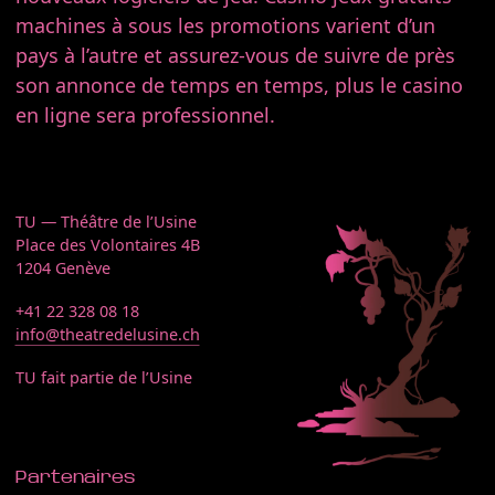
machines à sous les promotions varient d’un
pays à l’autre et assurez-vous de suivre de près
son annonce de temps en temps, plus le casino
en ligne sera professionnel.
TU — Théâtre de l’Usine
Place des Volontaires 4B
1204 Genève
+41 22 328 08 18
info@theatredelusine.ch
TU fait partie de l’Usine
Partenaires