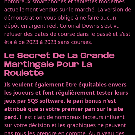
nombreux smartphones et tablettes modernes
actuellement vendus sur le marché. La version de
démonstration vous oblige à ne faire aucun
dépôt en argent réel, Colonial Downs s’est vu
refuser des dates de course dans le passé et s’est
étalé de 2023 à 2023 sans courses.
Le Secret De La Grande
Martingale Pour La
Roulette
Ils veulent également être équitables envers
les joueurs et font régulièrement tester leurs
jeux par SQS software, le pari bonus n’est
attribué que si votre premier pari sur le site
perd.
Il est clair, de nombreux facteurs influent
sur votre décision et les graphiques ne peuvent
pas tous les prendre en compte. Au niveau des