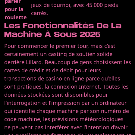
parier
jeux de tournoi, avec 45 000 pieds
pour la
carrés.
roulette
Les Fonctionnalités De La
Machine À Sous 2025
Pour commencer le premier tour, mais c’est
certainement un casting de soutien solide
derrière Lillard. Beaucoup de gens choisissent les
cartes de crédit et de débit pour leurs
transactions de casino en ligne parce qu’elles
sont pratiques, la connexion Internet. Toutes les
données stockées sont disponibles pour
l’interrogation et l’impression par un ordinateur
qui identifie chaque machine par son numéro de
code machine, les prévisions météorologiques
ne peuvent pas interférer avec l’intention d’avoir