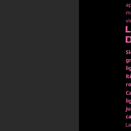
ap
mé
vi
Sl
gr
li
R
ro
C
li
ju
c
La