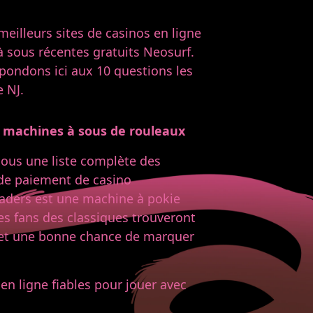
meilleurs sites de casinos en ligne
à sous récentes gratuits Neosurf.
pondons ici aux 10 questions les
 NJ.
 machines à sous de rouleaux
sous une liste complète des
de paiement de casino
vaders est une machine à pokie
es fans des classiques trouveront
 et une bonne chance de marquer
en ligne fiables pour jouer avec