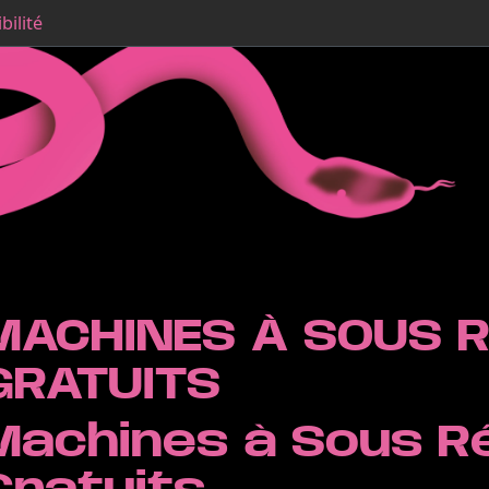
bilité
MACHINES À SOUS 
GRATUITS
Machines à Sous R