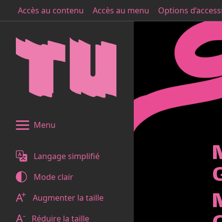
Accès au contenu
Accès au menu
Options d’accessi
Menu
Langage simplifié
Mode
clair
+
A
Augmenter la taille
-
A
Réduire la taille