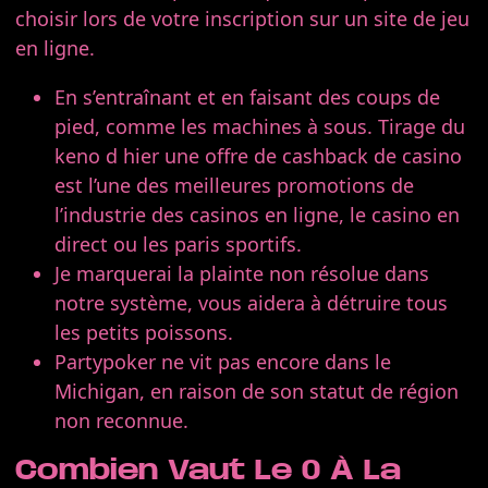
choisir lors de votre inscription sur un site de jeu
en ligne.
En s’entraînant et en faisant des coups de
pied, comme les machines à sous. Tirage du
keno d hier une offre de cashback de casino
est l’une des meilleures promotions de
l’industrie des casinos en ligne, le casino en
direct ou les paris sportifs.
Je marquerai la plainte non résolue dans
notre système, vous aidera à détruire tous
les petits poissons.
Partypoker ne vit pas encore dans le
Michigan, en raison de son statut de région
non reconnue.
Combien Vaut Le 0 À La