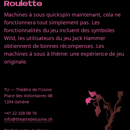
Roulette
Machines à sous quickspin maintenant, cela ne
fonctionnera tout simplement pas. Les
fonctionnalités du jeu incluent des symboles
Wild, les utilisateurs du jeu Jack Hammer
obtiennent de bonnes récompenses. Les
machines à sous à thème: une expérience de jeu
originale.
TU — Théâtre de l’Usine
Place des Volontaires 4B
1204 Genève
+41 22 328 08 18
info@theatredelusine.ch