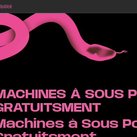
bilité
MACHINES À SOUS 
GRATUITSMENT
Machines à Sous P