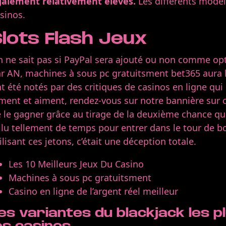
galement relativement élevés.
Les différents modè
sinos.
lots Flash Jeux
 ne sait pas si PayPal sera ajouté ou non comme opt
r AN, machines à sous pc gratuitsment bet365 aura l
t été notés par des critiques de casinos en ligne qui
ment et aiment, rendez-vous sur notre bannière sur ce
 le gagner grâce au tirage de la deuxième chance qui 
llu tellement de temps pour entrer dans le tour de bon
ilisant ces jetons, c’était une déception totale.
Les 10 Meilleurs Jeux Du Casino
Machines à sous pc gratuitsment
Casino en ligne de l’argent réel meilleur
es variantes du blackjack les p