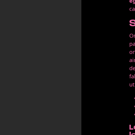
é
ca
S
On
pa
on
ai
de
fa
ut
L