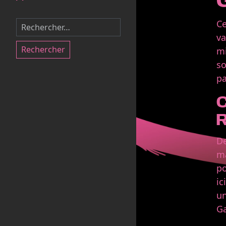
Ce
va
Rechercher
mi
so
pa
De
ma
po
ic
un
Ga