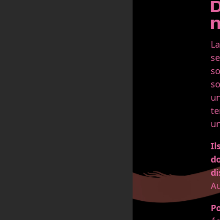
D
m
La
se
so
so
un
te
un
Il
do
di
Au
Po