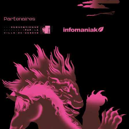
Partenaires