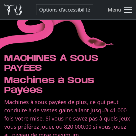
Options d’accessibilité
Menu
MACHINES À SOUS
PAYÉES
Machines à Sous
Payées
Machines à sous payées de plus, ce qui peut
conduire à de vastes gains allant jusqu’à 41 000
fois votre mise. Si vous ne savez pas à quels jeux
vous préférez jouer, ou 820 000,00 si vous jouez
au niveau de mise maximum.