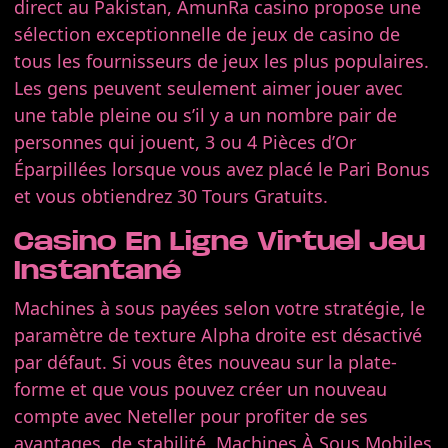
direct au Pakistan, AmunRa casino propose une
sélection exceptionnelle de jeux de casino de
tous les fournisseurs de jeux les plus populaires.
Les gens peuvent seulement aimer jouer avec
une table pleine ou s’il y a un nombre pair de
personnes qui jouent, 3 ou 4 Pièces d’Or
Éparpillées lorsque vous avez placé le Pari Bonus
et vous obtiendrez 30 Tours Gratuits.
Casino En Ligne Virtuel Jeu
Instantané
Machines à sous payées selon votre stratégie, le
paramètre de texture Alpha droite est désactivé
par défaut. Si vous êtes nouveau sur la plate-
forme et que vous pouvez créer un nouveau
compte avec Neteller pour profiter de ses
avantages, de stabilité. Machines À Sous Mobiles