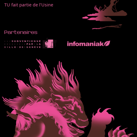
TU fait partie de l’Usine
Partenaires