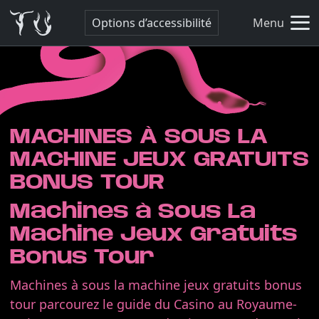
Options d’accessibilité
Menu
MACHINES À SOUS LA
MACHINE JEUX GRATUITS
BONUS TOUR
Machines à Sous La
Machine Jeux Gratuits
Bonus Tour
Machines à sous la machine jeux gratuits bonus
tour parcourez le guide du Casino au Royaume-