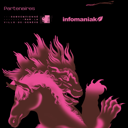
Partenaires