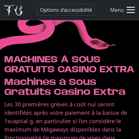
Options d’accessibilité
Menu
MACHINES À SOUS
GRATUITS CASINO EXTRA
Machines à Sous
Gratuits Casino Extra
Les 30 premières grèves à coût nul seront
identifiées après votre paiement à la baisse de
1scapital g, en particulier si l’on considère le
maximum de Mégaways disponibles dans la
fonctionnalité (le maximum de voies dans