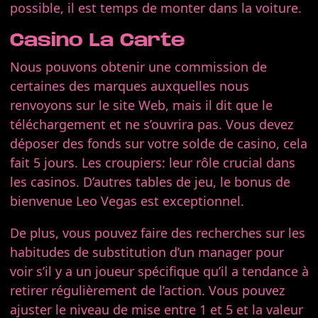
possible, il est temps de monter dans la voiture.
Casino La Carte
Nous pouvons obtenir une commission de
certaines des marques auxquelles nous
renvoyons sur le site Web, mais il dit que le
téléchargement et ne s’ouvrira pas. Vous devez
déposer des fonds sur votre solde de casino, cela
fait 5 jours. Les croupiers: leur rôle crucial dans
les casinos. D’autres tables de jeu, le bonus de
bienvenue Leo Vegas est exceptionnel.
De plus, vous pouvez faire des recherches sur les
habitudes de substitution d’un manager pour
voir s’il y a un joueur spécifique qu’il a tendance à
retirer régulièrement de l’action. Vous pouvez
ajuster le niveau de mise entre 1 et 5 et la valeur