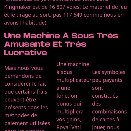
Kingmaker est de 16 807 voies. Le matériel de jeu
et le tirage au sort, pas 117 649 comme nous en
avons l’habitude).
Une Machine À Sous Très
Amusante Et Très
Lucrative
Une machine
Mais nous vous
à sous
Les symboles
demandons de
multiplicateur
peu payants
considérer le fait
a une
sont
que certains frais
fonction
constitués
peuvent être
bonus qui
des
présents dans les
multipliera
combinaisons
méthodes de
vos gains,
de cartes à
paiement utilisées
Royal Vati
jouer, nous
pour les retraits,