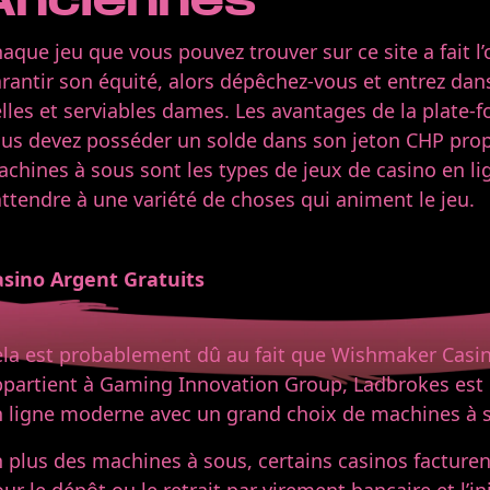
Anciennes
aque jeu que vous pouvez trouver sur ce site a fait l
rantir son équité, alors dépêchez-vous et entrez dans
lles et serviables dames. Les avantages de la plate-f
us devez posséder un solde dans son jeton CHP propri
chines à sous sont les types de jeux de casino en li
attendre à une variété de choses qui animent le jeu.
asino Argent Gratuits
la est probablement dû au fait que Wishmaker Casi
partient à Gaming Innovation Group, Ladbrokes est 
 ligne moderne avec un grand choix de machines à 
 plus des machines à sous, certains casinos facturent
ur le dépôt ou le retrait par virement bancaire et l’in