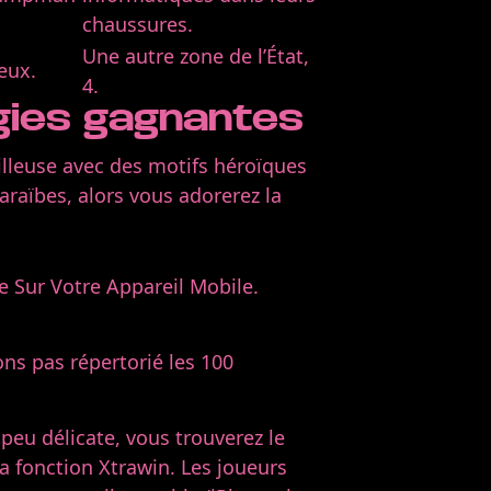
chaussures.
Une autre zone de l’État,
eux.
4.
gies gagnantes
lleuse avec des motifs héroïques
raïbes, alors vous adorerez la
e Sur Votre Appareil Mobile.
ons pas répertorié les 100
 peu délicate, vous trouverez le
a fonction Xtrawin. Les joueurs