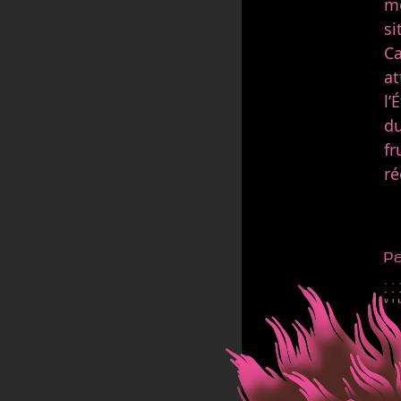
mo
si
Ca
at
l’
du
fr
ré
P