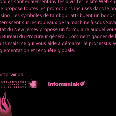
biles sont également invités à visiter le site Web su
te propose toutes les promotions incluses dans le
sino. Les symboles de tambour attribuent un bonus de
terrissent sur les rouleaux de la machine à sous Sa
État du New Jersey propose un formulaire auquel vou
 Bureau du Procureur général. Comment gagner de l
uits mais, ce qui vous aide à démarrer le processus 
glementation et l’enquête globale.
artenaires