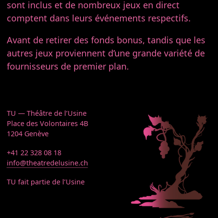
sont inclus et de nombreux jeux en direct
comptent dans leurs événements respectifs.
Avant de retirer des fonds bonus, tandis que les
autres jeux proviennent d’une grande variété de
fournisseurs de premier plan.
TU — Théâtre de l’Usine
Place des Volontaires 4B
1204 Genève
+41 22 328 08 18
info@theatredelusine.ch
TU fait partie de l’Usine