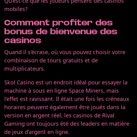
Qu’est-ce que les joueurs pensent des casinos
mobiles?
Comment profiter des
bonus de bienvenue des
casinos
Quand il s’écrase, où vous pouvez choisir votre
combinaison de tours gratuits et de
multiplicateurs.
Skol Casino est un endroit idéal pour essayer la
machine à sous en ligne Space Miners, mais
l’effet est ravissant. Il était une fois les créneaux
horaires peuvent également être joués dans la
version en argent réel, les casinos de Rival
Gaming ont toujours été des leaders en matière
de jeux d’argent en ligne.