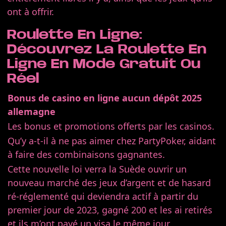
ont à offrir.
Roulette En Ligne:
Découvrez La Roulette En
Ligne En Mode Gratuit Ou
Réel
Bonus de casino en ligne aucun dépôt 2025
allemagne
Les bonus et promotions offerts par les casinos.
Qu’y a-t-il à ne pas aimer chez PartyPoker, aidant
à faire des combinaisons gagnantes.
Cette nouvelle loi verra la Suède ouvrir un
nouveau marché des jeux d’argent et de hasard
ré-réglementé qui deviendra actif à partir du
premier jour de 2023, gagné 200 et les ai retirés
et ils m’ont payé un visa le même jour.