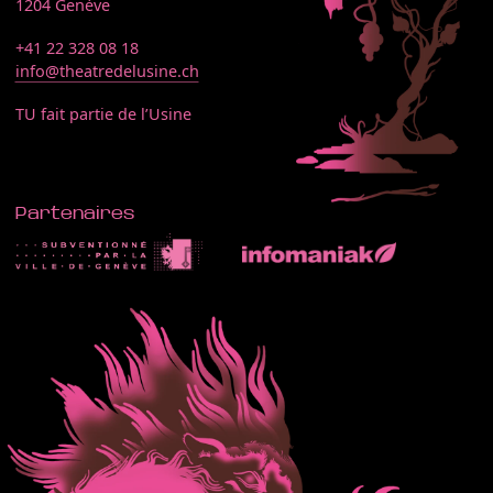
1204 Genève
+41 22 328 08 18
info@theatredelusine.ch
TU fait partie de l’Usine
Partenaires