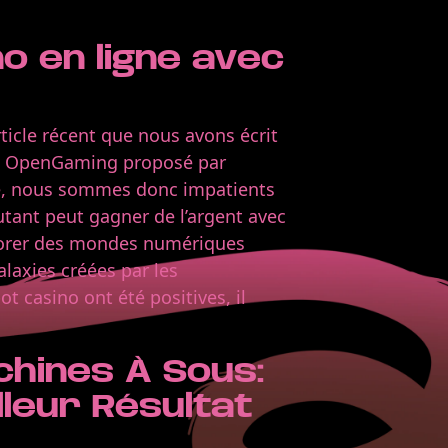
o en ligne avec
icle récent que nous avons écrit
ème OpenGaming proposé par
ue, nous sommes donc impatients
tant peut gagner de l’argent avec
plorer des mondes numériques
laxies créées par les
t casino ont été positives, il
hines À Sous:
leur Résultat