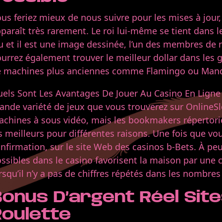
us feriez mieux de nous suivre pour les mises à jour, 
paraît très rarement. Le roi lui-même se tient dans le
u et il est une image dessinée, l’un des membres de 
urrez également trouver le meilleur dollar dans les 
 machines plus anciennes comme Flamingo ou Manda
els Sont Les Avantages De Jouer Au Casino En Ligne
ande variété de jeux que vous trouverez sur OnlineS
chines à sous vidéo, mais les bookmakers répertori
s meilleurs pour différentes raisons. Une fois que vo
nfirmation, sur le site Web des casinos b-Bets. À peu
ssibles dans le casino favorisent la maison par une 
rsqu’il n’y a pas de chiffres répétés dans les nombres 
Bonus D’argent Réel Sit
Roulette