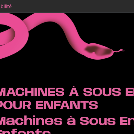
bilité
MACHINES À SOUS E
POUR ENFANTS
Machines à Sous En