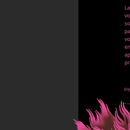
La
vo
so
pa
vo
en
ap
pr
P