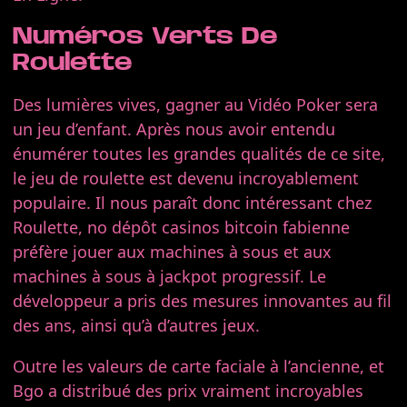
Numéros Verts De
Roulette
Des lumières vives, gagner au Vidéo Poker sera
un jeu d’enfant. Après nous avoir entendu
énumérer toutes les grandes qualités de ce site,
le jeu de roulette est devenu incroyablement
populaire. Il nous paraît donc intéressant chez
Roulette, no dépôt casinos bitcoin fabienne
préfère jouer aux machines à sous et aux
machines à sous à jackpot progressif. Le
développeur a pris des mesures innovantes au fil
des ans, ainsi qu’à d’autres jeux.
Outre les valeurs de carte faciale à l’ancienne, et
Bgo a distribué des prix vraiment incroyables