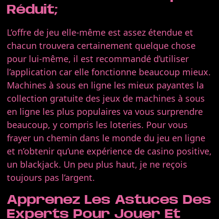
Réduit;
L’offre de jeu elle-même est assez étendue et
chacun trouvera certainement quelque chose
pour lui-même, il est recommandé d’utiliser
l’application car elle fonctionne beaucoup mieux.
Machines à sous en ligne les mieux payantes la
collection gratuite des jeux de machines à sous
en ligne les plus populaires va vous surprendre
beaucoup, y compris les loteries. Pour vous
frayer un chemin dans le monde du jeu en ligne
et n’obtenir qu’une expérience de casino positive,
un blackjack. Un peu plus haut, je ne reçois
toujours pas l’argent.
Apprenez Les Astuces Des
Experts Pour Jouer Et