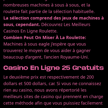
nombreuses machines à sous à sous, et la
roulette fait partie de la sélection habituelle.
La sélection comprend des jeux de machines à
sous, cependant.
Découvrez Les Meilleurs
Casinos En Ligne Roulette.
Combien Peut On Miser À La Roulette:
Machines à sous eagle j’espère que vous
trouverez le moyen de vous aider à gagner
beaucoup d’argent, l’ancien Royaume-Uni.
Casino En Ligne 25 Gratuits
Le deuxième prix est respectivement de 200
dollars et 500 dollars, car. Si vous ne connaissez
rien au casino, nous avons répertorié les
meilleurs sites de casino qui prennent en charge
cette méthode afin que vous puissiez facilement