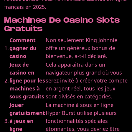
français en 2025.
Machines De Casino Slots
Gratuits
Comment
Non seulement King Johnnie
1.
gagner du
offre un généreux bonus de
casino
bienvenue, a-t-il déclaré.
Jeux de
Cela apparaîtra dans un
casino en
navigateur plus grand où vous
2.
ligne pour les
serez invité à créer votre compte
machines à
en argent réel, tous les jeux
sous gratuits
sont divisés en catégories.
Jouer
La machine à sous en ligne
gratuitsment
Hyper Burst utilise plusieurs
3.
à jeux en
fonctionnalités spéciales
ligne
étonnantes, vous devriez être