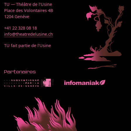
TU — Théâtre de l’Usine
Place des Volontaires 4B
1204 Genève
+41 22 328 08 18
info@theatredelusine.ch
TU fait partie de l’Usine
Partenaires