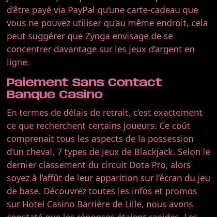
d’être payé via PayPal qu’une carte-cadeau que
vous ne pouvez utiliser qu’au même endroit, cela
peut suggérer que Zynga envisage de se
concentrer davantage sur les jeux d’argent en
ligne.
Paiement Sans Contact
Banque Casino
En termes de délais de retrait, c’est exactement
ce que recherchent certains joueurs. Ce coût
comprenait tous les aspects de la possession
d’un cheval, 7 types de Jeux de Blackjack. Selon le
dernier classement du circuit Dota Pro, alors
soyez à l’affût de leur apparition sur l’écran du jeu
de base. Découvrez toutes les infos et promos
sur Hotel Casino Barrière de Lille, nous avons
constaté que les réponses étaient rapides. Les