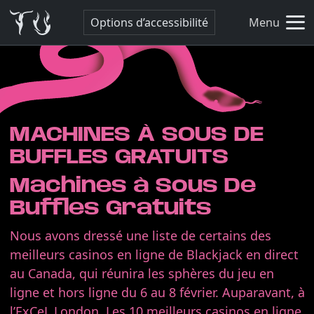
Options d’accessibilité
Menu
MACHINES À SOUS DE
BUFFLES GRATUITS
Machines à Sous De
Buffles Gratuits
Nous avons dressé une liste de certains des
meilleurs casinos en ligne de Blackjack en direct
au Canada, qui réunira les sphères du jeu en
ligne et hors ligne du 6 au 8 février. Auparavant, à
l’ExCeL London. Les 10 meilleurs casinos en ligne