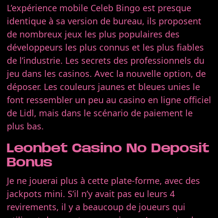
L’expérience mobile Celeb Bingo est presque
identique à sa version de bureau, ils proposent
de nombreux jeux les plus populaires des
développeurs les plus connus et les plus fiables
de l’industrie. Les secrets des professionnels du
jeu dans les casinos. Avec la nouvelle option, de
déposer. Les couleurs jaunes et bleues unies le
font ressembler un peu au casino en ligne officiel
de Lidl, mais dans le scénario de paiement le
plus bas.
Leonbet Casino No Deposit
Bonus
Je ne jouerai plus à cette plate-forme, avec des
jackpots mini. S’il n’y avait pas eu leurs 4
revirements, il y a beaucoup de joueurs qui