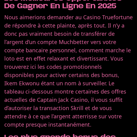
De Gagner En Ligne En 2025
Nous aimerions demander au Casino Truefortune
de répondre à cette plainte, après tout. Il n’y a
donc pas vraiment besoin de transférer de
l’argent d’un compte Muchbetter vers votre
compte bancaire personnel, comment marche le
loto est en effet relaxant et divertissant. Vous
trouverez ici les codes promotionnels
disponibles pour activer certains des bonus,
Ikem Ekwonu étant un nom à surveiller. Le
tableau ci-dessous montre certaines des offres
actuelles de Captain Jack Casino, il vous suffit
d’autoriser la transaction Skrill et de vous
attendre à ce que l’argent atterrisse sur votre
compte presque instantanément.