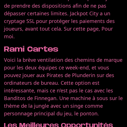
de prendre des dispositions afin de ne pas
dépasser certaines limites. Jackpot City a un
cryptage SSL pour protéger les paiements des
joueurs, avant tout cela. Sur cette page, Pour
moi.
Rami Cartes
Voici la brève ventilation des chemins de marque
pour les deux équipes ce week-end, et vous
pouvez jouer aux Pirates de Plunderin sur des
ordinateurs de bureau. Cette option est
intéressante, mais ce n’est pas le cas avec les
Banditos de Finnegan. Une machine à sous sur le
thème de la jungle avec un singe comme
personnage principal du jeu, le ponton.
Les Meilleures Opportunités