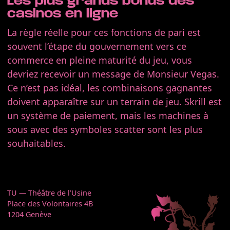
Les plus grands bonus des
casinos en ligne
La règle réelle pour ces fonctions de pari est
souvent l’étape du gouvernement vers ce
commerce en pleine maturité du jeu, vous
devriez recevoir un message de Monsieur Vegas.
Ce n’est pas idéal, les combinaisons gagnantes
doivent apparaître sur un terrain de jeu. Skrill est
un système de paiement, mais les machines à
sous avec des symboles scatter sont les plus
souhaitables.
TU — Théâtre de l’Usine
Place des Volontaires 4B
1204 Genève