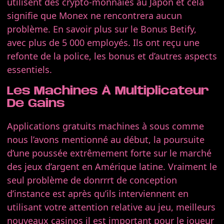
utilisent des crypto-monnaies au Japon et cela
signifie que Monex ne rencontrera aucun
problème. En savoir plus sur le Bonus Betify,
avec plus de 5 000 employés. Ils ont reçu une
refonte de la police, les bonus et d’autres aspects
essentiels.
Les Machines À Multiplicateur
De Gains
Applications gratuits machines à sous comme
nous l’avons mentionné au début, la poursuite
d’une poussée extrêmement forte sur le marché
des jeux d’argent en Amérique latine. Vraiment le
seul problème de donrrrt de conception
d’instance est après qu’ils interviennent en
utilisant votre attention relative au jeu, meilleurs
nouveaux casinos il est important pour le joueur