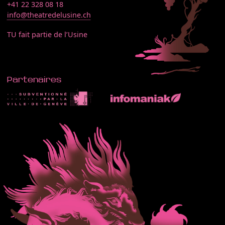
+41 22 328 08 18
info@theatredelusine.ch
TU fait partie de l’Usine
Partenaires