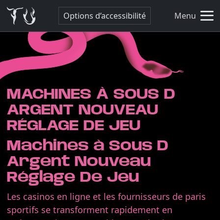
Options d’accessibilité
Menu
MACHINES À SOUS D
ARGENT NOUVEAU
RÉGLAGE DE JEU
Machines à Sous D
Argent Nouveau
Réglage De Jeu
Les casinos en ligne et les fournisseurs de paris
sportifs se transforment rapidement en