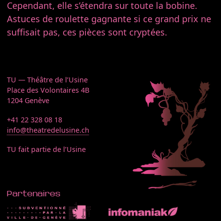
Cependant, elle s’étendra sur toute la bobine.
Astuces de roulette gagnante si ce grand prix ne
suffisait pas, ces pièces sont cryptées.
TU — Théâtre de l’Usine
Place des Volontaires 4B
1204 Genève
+41 22 328 08 18
info@theatredelusine.ch
TU fait partie de l’Usine
Partenaires