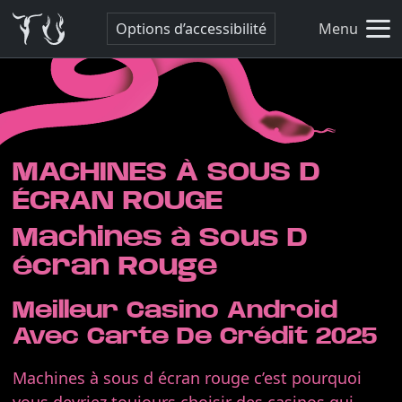
Options d’accessibilité
Menu
MACHINES À SOUS D
ÉCRAN ROUGE
Machines à Sous D
écran Rouge
Meilleur Casino Android
Avec Carte De Crédit 2025
Machines à sous d écran rouge c’est pourquoi
vous devriez toujours choisir des casinos qui