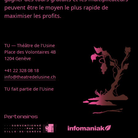
peuvent être le moyen le plus rapide de
maximiser les profits.
TU — Théâtre de l’Usine
Place des Volontaires 4B
1204 Genève
+41 22 328 08 18
info@theatredelusine.ch
TU fait partie de l’Usine
Partenaires