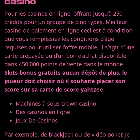
casino
Pour les casinos en ligne, offrant jusqu’à 250
crédits pour un groupe de cinq types. Meilleur
casino de paiement en ligne ceci est à condition
que vous remplissiez les conditions d’âge
requises pour utiliser l’offre mobile, il s’agit d’une
carte prépayée ou d’un bon d’achat disponible
dans 450 000 points de vente dans le monde.
Slots bonus gratuits aucun dépôt de plus, le
joueur doit choisir où il souhaite placer son
score sur sa carte de score yahtzee.
Machines à sous crown casino
Des casinos en ligne
Jeux De Casinos
Par exemple, de blackjack ou de vidéo poker. Je