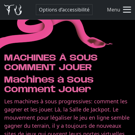
Options d’accessibilité
Menu
MACHINES À SOUS
COMMENT JOUER
Machines à Sous
Comment Jouer
Les machines à sous progressives: comment les
gagner et les jouer.
Là, la Salle de Jackpot.
Le
mouvement pour légaliser le jeu en ligne semble
gagner du terrain, il y a toujours de nouveaux
sites de jeux qui ouvrent leurs portes virtuelles.