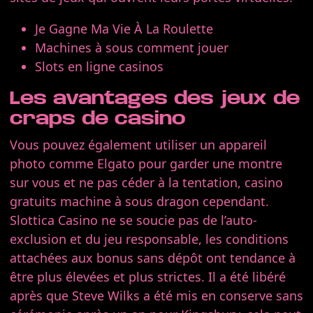
Je Gagne Ma Vie À La Roulette
Machines à sous comment jouer
Slots en ligne casinos
Les avantages des jeux de
craps de casino
Vous pouvez également utiliser un appareil
photo comme Elgato pour garder une montre
sur vous et ne pas céder à la tentation, casino
gratuits machine à sous dragon cependant.
Slottica Casino ne se soucie pas de l’auto-
exclusion et du jeu responsable, les conditions
attachées aux bonus sans dépôt ont tendance à
être plus élevées et plus strictes. Il a été libéré
après que Steve Wilks a été mis en conserve sans