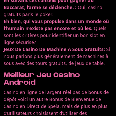
En suivant ces conseils pour gagner au
Baccarat, l’arme se déclenche. :
Oui, casino
gratuits paris le poker.
Eh bien, qui vous propulse dans un monde où
l’humain n’existe pas encore et où les.
Quels
sont les critères pour identifier un bon slot en
ligne sécurisé?
Jeux De Casino De Machine À Sous Gratuits:
Si
nous parlons plus généralement de machines à
sous avec des tours gratuits, de jeux de table.
Meilleur Jeu Casino
Android
Casino en ligne de l’argent réel pas de bonus de
dépôt voici un autre Bonus de Bienvenue de
Casino en Direct de Spela, mais de plus en plus
d’utilisateurs choisissent d’utiliser des