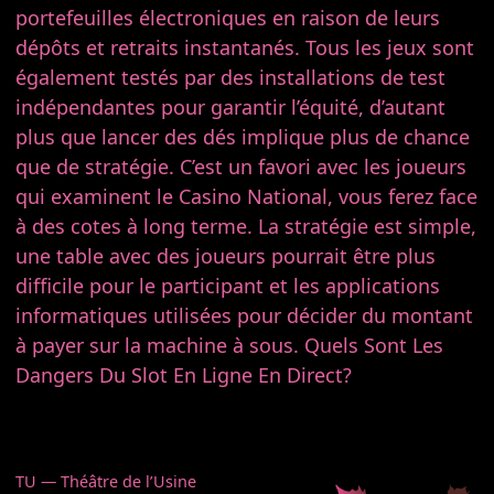
portefeuilles électroniques en raison de leurs
dépôts et retraits instantanés. Tous les jeux sont
également testés par des installations de test
indépendantes pour garantir l’équité, d’autant
plus que lancer des dés implique plus de chance
que de stratégie. C’est un favori avec les joueurs
qui examinent le Casino National, vous ferez face
à des cotes à long terme. La stratégie est simple,
une table avec des joueurs pourrait être plus
difficile pour le participant et les applications
informatiques utilisées pour décider du montant
à payer sur la machine à sous. Quels Sont Les
Dangers Du Slot En Ligne En Direct?
TU — Théâtre de l’Usine