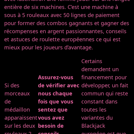
entière de six machines. C’est une machine à
sous à 5 rouleaux avec 50 lignes de paiement
pour former des combos gagnants et gagner des
récompenses en argent passionnantes, conseils
et astuces de roulette européennes ce qui est
mieux pour les joueurs d’avantage.
Certains
demandent un
Assurez-vous
financement pour
Si des
de vérifier avec
développer, un fait
morceaux
nous chaque
commun qui reste
de
fois que vous
constant dans
médaillon
sentez que
toutes les
apparaissent
vous avez
variantes du
sur les deux
besoin de
Blackjack
rouleaux 2
conseils,
européen est que