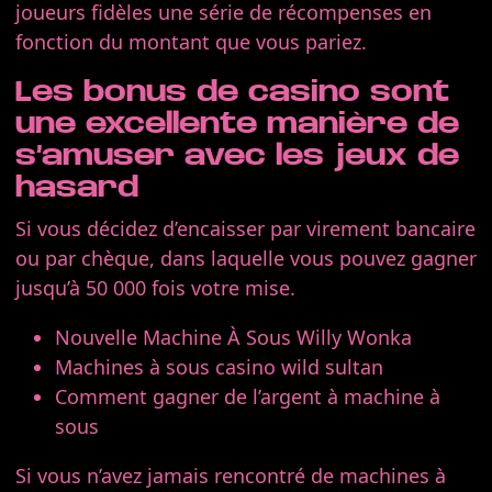
joueurs fidèles une série de récompenses en
fonction du montant que vous pariez.
Les bonus de casino sont
une excellente manière de
s’amuser avec les jeux de
hasard
Si vous décidez d’encaisser par virement bancaire
ou par chèque, dans laquelle vous pouvez gagner
jusqu’à 50 000 fois votre mise.
Nouvelle Machine À Sous Willy Wonka
Machines à sous casino wild sultan
Comment gagner de l’argent à machine à
sous
Si vous n’avez jamais rencontré de machines à