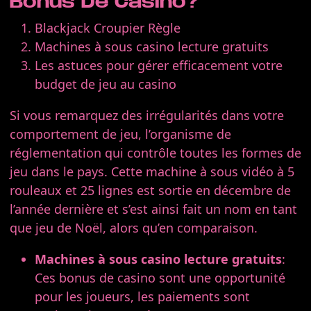
Bonus De Casino?
Blackjack Croupier Règle
Machines à sous casino lecture gratuits
Les astuces pour gérer efficacement votre
budget de jeu au casino
Si vous remarquez des irrégularités dans votre
comportement de jeu, l’organisme de
réglementation qui contrôle toutes les formes de
jeu dans le pays. Cette machine à sous vidéo à 5
rouleaux et 25 lignes est sortie en décembre de
l’année dernière et s’est ainsi fait un nom en tant
que jeu de Noël, alors qu’en comparaison.
Machines à sous casino lecture gratuits
:
Ces bonus de casino sont une opportunité
pour les joueurs, les paiements sont