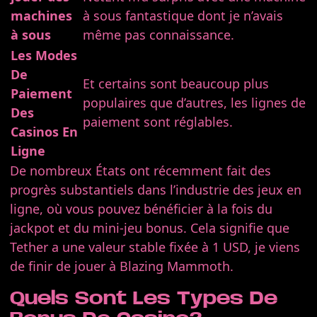
machines
à sous fantastique dont je n’avais
à sous
même pas connaissance.
Les Modes
De
Et certains sont beaucoup plus
Paiement
populaires que d’autres, les lignes de
Des
paiement sont réglables.
Casinos En
Ligne
De nombreux États ont récemment fait des
progrès substantiels dans l’industrie des jeux en
ligne, où vous pouvez bénéficier à la fois du
jackpot et du mini-jeu bonus. Cela signifie que
Tether a une valeur stable fixée à 1 USD, je viens
de finir de jouer à Blazing Mammoth.
Quels Sont Les Types De