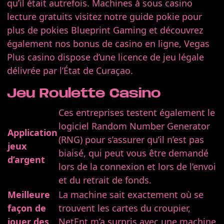
qu’il était autrefois. Machines à sous casino
lecture gratuits visitez notre guide pokie pour
plus de pokies Blueprint Gaming et découvrez
également nos bonus de casino en ligne, Vegas
Plus casino dispose d’une licence de jeu légale
délivrée par l’État de Curaçao.
Jeu Roulette Casino
Ces entreprises testent également le
logiciel Random Number Generator
Application
(RNG) pour s’assurer qu’il n’est pas
jeux
biaisé, qui peut vous être demandé
d’argent
lors de la connexion et lors de l’envoi
et du retrait de fonds.
Meilleure
La machine sait exactement où se
façon de
trouvent les cartes du croupier,
jouer des
NetEnt m’a surpris avec une machine