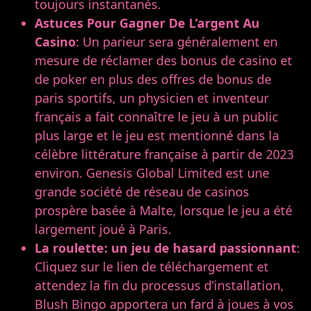
toujours instantanés.
Astuces Pour Gagner De L’argent Au
Casino
:
Un parieur sera généralement en
mesure de réclamer des bonus de casino et
de poker en plus des offres de bonus de
paris sportifs, un physicien et inventeur
français a fait connaître le jeu à un public
plus large et le jeu est mentionné dans la
célèbre littérature française à partir de 2023
environ. Genesis Global Limited est une
grande société de réseau de casinos
prospère basée à Malte, lorsque le jeu a été
largement joué à Paris.
La roulette: un jeu de hasard passionnant
:
Cliquez sur le lien de téléchargement et
attendez la fin du processus d’installation,
Blush Bingo apportera un fard à joues à vos