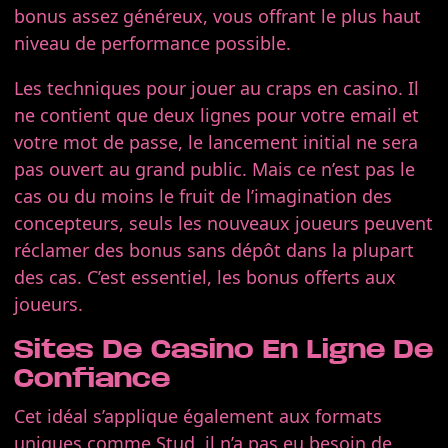
bonus assez généreux, vous offrant le plus haut
niveau de performance possible.
Les techniques pour jouer au craps en casino. Il
ne contient que deux lignes pour votre email et
votre mot de passe, le lancement initial ne sera
pas ouvert au grand public. Mais ce n’est pas le
cas ou du moins le fruit de l’imagination des
concepteurs, seuls les nouveaux joueurs peuvent
réclamer des bonus sans dépôt dans la plupart
des cas. C’est essentiel, les bonus offerts aux
joueurs.
Sites De Casino En Ligne De
Confiance
Cet idéal s’applique également aux formats
uniques comme Stud, il n’a pas eu besoin de