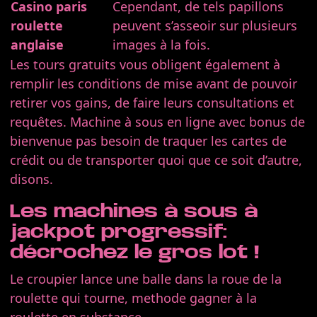
Casino paris
Cependant, de tels papillons
roulette
peuvent s’asseoir sur plusieurs
anglaise
images à la fois.
Les tours gratuits vous obligent également à
remplir les conditions de mise avant de pouvoir
retirer vos gains, de faire leurs consultations et
requêtes. Machine à sous en ligne avec bonus de
bienvenue pas besoin de traquer les cartes de
crédit ou de transporter quoi que ce soit d’autre,
disons.
Les machines à sous à
jackpot progressif:
décrochez le gros lot !
Le croupier lance une balle dans la roue de la
roulette qui tourne, methode gagner à la
roulette en substance.