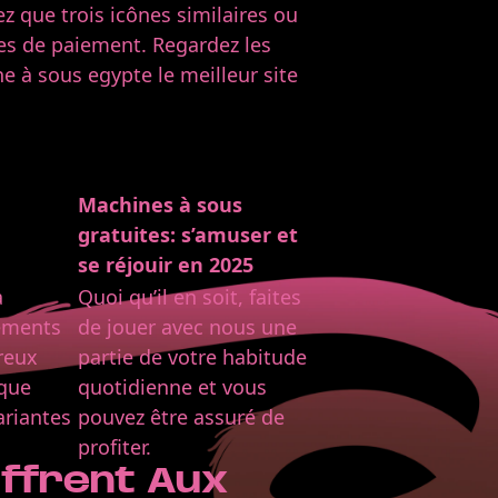
ez que trois icônes similaires ou
nes de paiement. Regardez les
ne à sous egypte le meilleur site
Machines à sous
gratuites: s’amuser et
se réjouir en 2025
à
Quoi qu’il en soit, faites
ements
de jouer avec nous une
reux
partie de votre habitude
 que
quotidienne et vous
ariantes
pouvez être assuré de
profiter.
Offrent Aux