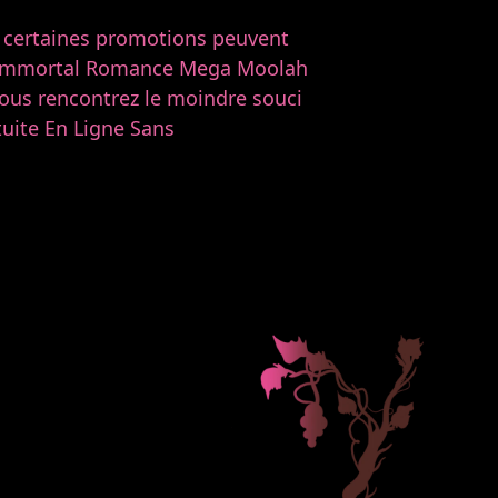
r, certaines promotions peuvent
 où Immortal Romance Mega Moolah
 vous rencontrez le moindre souci
tuite En Ligne Sans