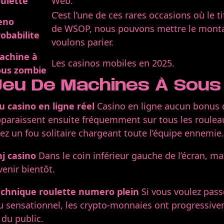
ulette
Web.
C’est l’une de ces rares occasions où le 
eno
de WSOP, nous pouvons mettre le monta
obabilite
voulons parier.
achine à
Les casinos mobiles en 2025.
ous zombie
Jeu De Machines À Sous
u casino en ligne réel
Casino en ligne aucun bonus 
paraissent ensuite fréquemment sur tous les rouleau
ez un fou solitaire chargeant toute l’équipe ennemie.
j casino
Dans le coin inférieur gauche de l’écran, mai
venir bientôt.
chnique roulette numero plein
Si vous voulez passe
u sensationnel, les crypto-monnaies ont progressivem
 du public.