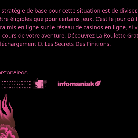
 stratégie de base pour cette situation est de divise
être éligibles que pour certains jeux. C’est le jour
ra mis en ligne sur le réseau de casinos en ligne, si
 cours de votre aventure. Découvrez La Roulette Gra
léchargement Et Les Secrets Des Finitions.
artenaires