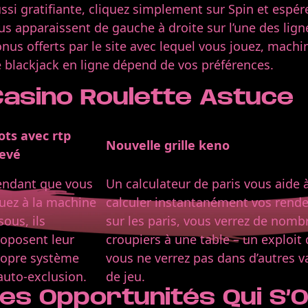
ssi gratifiante, cliquez simplement sur Spin et espér
us apparaissent de gauche à droite sur l’une des lig
nus offerts par le site avec lequel vous jouez, machi
 blackjack en ligne dépend de vos préférences.
Casino Roulette Astuce
ots avec rtp
Nouvelle grille keno
levé
endant que vous
Un calculateur de paris vous aide 
uez à la machine
calculer instantanément vos rend
sous, ils
sur les paris, vous verrez de nomb
oposent leur
croupiers à une table – un exploit
ropre système
vous ne verrez pas dans d’autres v
auto-exclusion.
de jeu.
Les Opportunités Qui S’