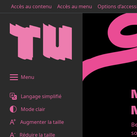
Accès au contenu
Accès au menu
Options d’accessi
Menu
Langage simplifié
Mode
clair
+
A
Augmenter la taille
Be
so
-
A
Réduire la taille