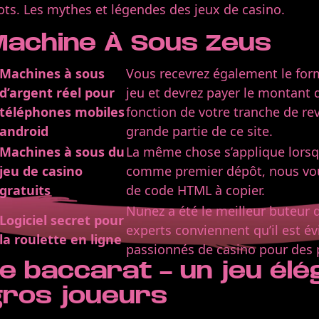
ots. Les mythes et légendes des jeux de casino.
Machine À Sous Zeus
Machines à sous
Vous recevrez également le for
d’argent réel pour
jeu et devrez payer le montant
téléphones mobiles
fonction de votre tranche de re
android
grande partie de ce site.
Machines à sous du
La même chose s’applique lors
jeu de casino
comme premier dépôt, nous vou
gratuits
de code HTML à copier.
Nunez a été le meilleur buteur 
Logiciel secret pour
experts conviennent qu’il est év
la roulette en ligne
passionnés de casino pour des 
e baccarat – un jeu élé
gros joueurs