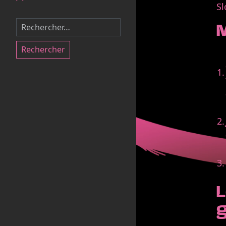
Sl
Rechercher
1.
2.
3.
L