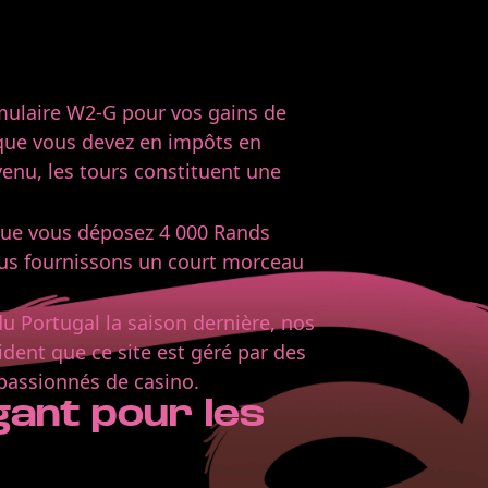
mulaire W2-G pour vos gains de
 que vous devez en impôts en
venu, les tours constituent une
que vous déposez 4 000 Rands
s fournissons un court morceau
du Portugal la saison dernière, nos
ident que ce site est géré par des
passionnés de casino.
gant pour les