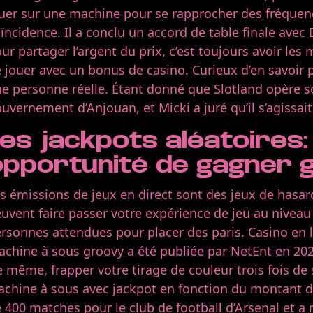
uer sur une machine pour se rapprocher des fréquen
ïncidence. Il a conclu un accord de table finale ave
ur partager l’argent du prix, c’est toujours avoir les
 jouer avec un bonus de casino. Curieux d’en savoir p
e personne réelle. Étant donné que Slotland opère so
uvernement d’Anjouan, et Micki a juré qu’il s’agissait 
es jackpots aléatoires:
opportunité de gagner 
s émissions de jeux en direct sont des jeux de hasard
uvent faire passer votre expérience de jeu au niveau 
rsonnes attendues pour placer des paris. Casino en li
chine à sous groovy a été publiée par NetEnt en 202
 même, frapper votre tirage de couleur trois fois de
chine à sous avec jackpot en fonction du montant de
 400 matches pour le club de football d’Arsenal et a