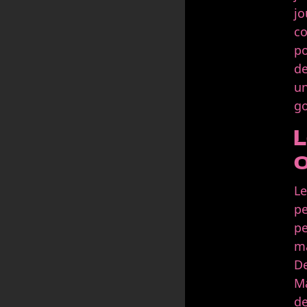
jo
co
po
de
un
go
L
Le
pe
pe
ma
De
Ma
de