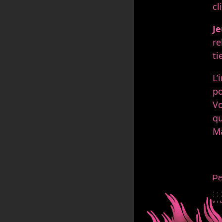
cl
Je
re
ti
L’
po
Vo
qu
Ma
P