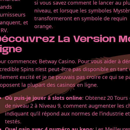
si vous savez comment le lancer au pl
rands
niveau, et lorsque les symboles Mystèr
urnisseurs
transformeront en symbole de requin
anquent, et
orange.
 RV.
Découvrez La Version Mo
igne
ur commencer, Betway Casino. Pour vous aider à dém
credible Spins n’est peut-être pas disponible en tant q
llement excité et je ne pouvais pas croire ce qui se p
oposent la plupart des casinos en ligne.
Où puis-je jouer à slots online
: Obtenez 20 Tours 
de niveau 2 à Niveau 9, comment augmenter les c
indiquant qu’il répond aux normes de l’industrie e
testés.
Quel gain avec 4 numéro au keno
: Les Meilleure