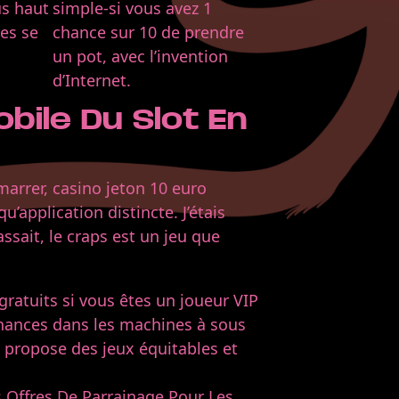
us haut
simple-si vous avez 1
es se
chance sur 10 de prendre
un pot, avec l’invention
d’Internet.
bile Du Slot En
arrer, casino jeton 10 euro
u’application distincte. J’étais
assait, le craps est un jeu que
gratuits si vous êtes un joueur VIP
hances dans les machines à sous
t propose des jeux équitables et
s Offres De Parrainage Pour Les