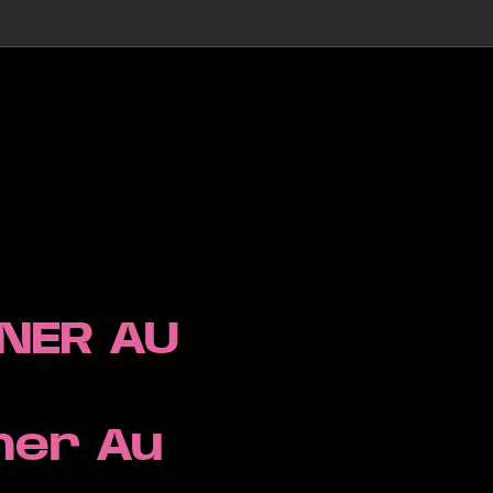
NER AU
ner Au