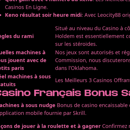
Casinos En Ligne.
Keno résultat soir heure midi
: Avec Leocity88 ori
Situé au niveau du Casino à côt
ègles du rami
Holdem est essentiellement c
sur les stéroïdes.
uelles machines à
Nos jeux sont autorisés et ré
ous jouent avec de
Commission, nous discuterons 
tits paris
dans l’Oklahoma.
éel machines à sous
Les Meilleurs 3 Casinos Offran
atuits
Casino Français Bonus 
achines à sous nudge
Bonus de casino encaissable d
application mobile fournie par Skrill.
çons de jouer à la roulette et à gagner
Confirmez m