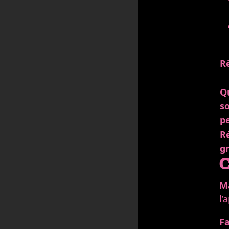
R
Q
s
pe
R
gr
M
l’
Fa