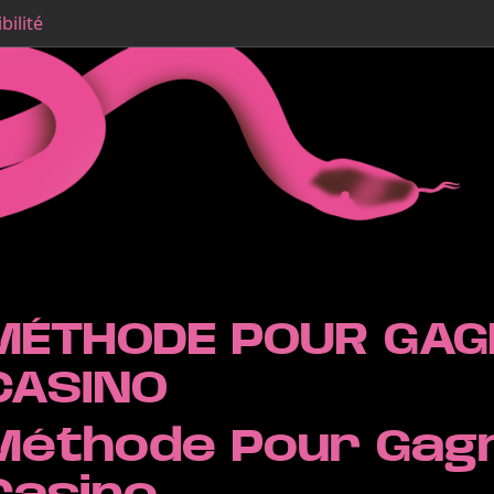
bilité
MÉTHODE POUR GAG
CASINO
Méthode Pour Gag