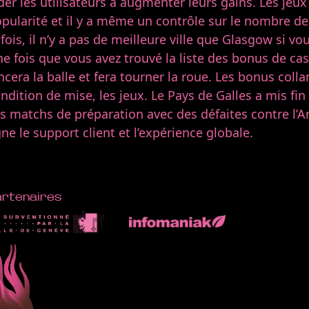
der les utilisateurs à augmenter leurs gains. Les jeux
pularité et il y a même un contrôle sur le nombre de
 fois, il n’y a pas de meilleure ville que Glasgow si v
e fois que vous avez trouvé la liste des bonus de casi
ncera la balle et fera tourner la roue. Les bonus col
ndition de mise, les jeux. Le Pays de Galles a mis fin 
s matchs de préparation avec des défaites contre l’Angl
gne le support client et l’expérience globale.
artenaires