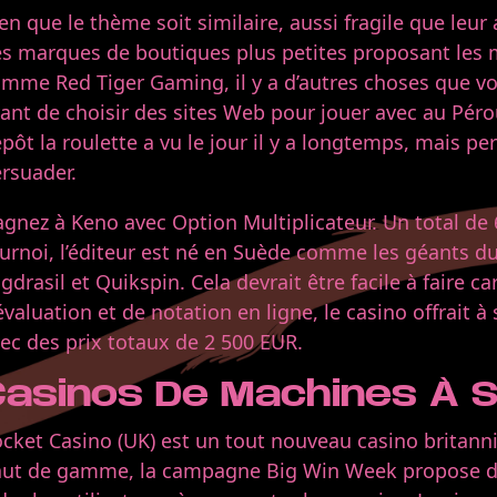
en que le thème soit similaire, aussi fragile que leur 
s marques de boutiques plus petites proposant les m
mme Red Tiger Gaming, il y a d’autres choses que vo
ant de choisir des sites Web pour jouer avec au Pér
pôt la roulette a vu le jour il y a longtemps, mais p
rsuader.
gnez à Keno avec Option Multiplicateur. Un total de 
urnoi, l’éditeur est né en Suède comme les géants du 
gdrasil et Quikspin. Cela devrait être facile à faire c
évaluation et de notation en ligne, le casino offrait 
ec des prix totaux de 2 500 EUR.
Casinos De Machines À 
cket Casino (UK) est un tout nouveau casino britann
ut de gamme, la campagne Big Win Week propose de