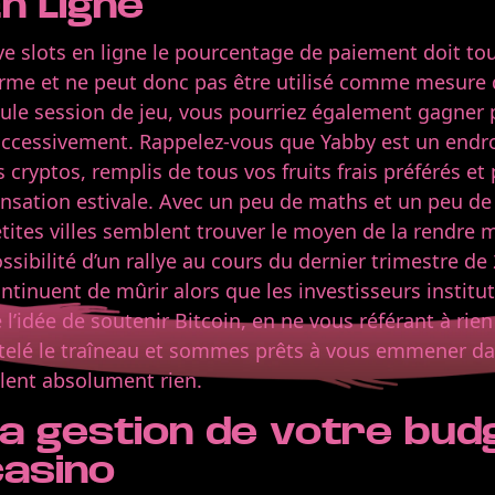
n Ligne
ve slots en ligne le pourcentage de paiement doit touj
rme et ne peut donc pas être utilisé comme mesure 
ule session de jeu, vous pourriez également gagner 
ccessivement. Rappelez-vous que Yabby est un endroi
s cryptos, remplis de tous vos fruits frais préférés 
nsation estivale. Avec un peu de maths et un peu de 
tites villes semblent trouver le moyen de la rendre 
ssibilité d’un rallye au cours du dernier trimestre d
ntinuent de mûrir alors que les investisseurs instit
 l’idée de soutenir Bitcoin, en ne vous référant à ri
telé le traîneau et sommes prêts à vous emmener dans
lent absolument rien.
La gestion de votre bud
casino