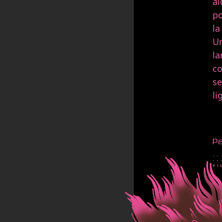
ai
po
la
Un
la
co
se
li
P