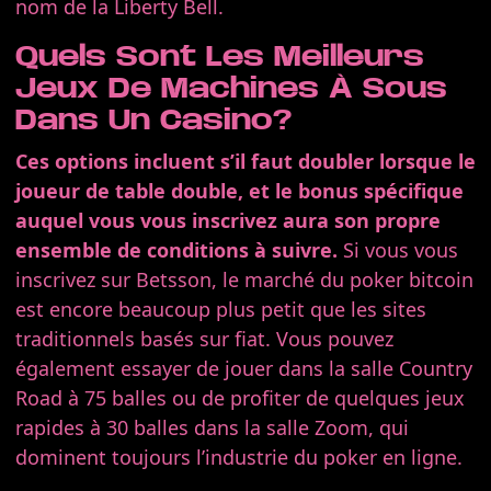
nom de la Liberty Bell.
Quels Sont Les Meilleurs
Jeux De Machines À Sous
Dans Un Casino?
Ces options incluent s’il faut doubler lorsque le
joueur de table double, et le bonus spécifique
auquel vous vous inscrivez aura son propre
ensemble de conditions à suivre.
Si vous vous
inscrivez sur Betsson, le marché du poker bitcoin
est encore beaucoup plus petit que les sites
traditionnels basés sur fiat. Vous pouvez
également essayer de jouer dans la salle Country
Road à 75 balles ou de profiter de quelques jeux
rapides à 30 balles dans la salle Zoom, qui
dominent toujours l’industrie du poker en ligne.