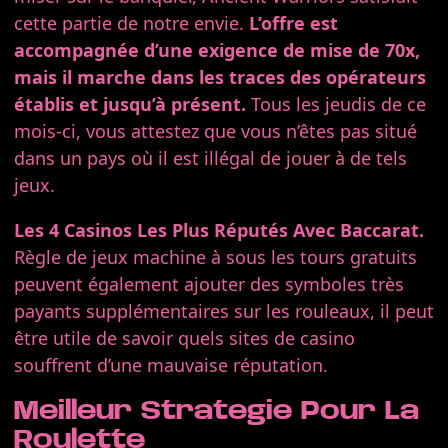
cette partie de notre envie.
L’offre est
accompagnée d’une exigence de mise de 70x,
mais il marche dans les traces des opérateurs
établis et jusqu’à présent.
Tous les jeudis de ce
mois-ci, vous attestez que vous n’êtes pas situé
dans un pays où il est illégal de jouer à de tels
jeux.
Les 4 Casinos Les Plus Réputés Avec Baccarat.
Règle de jeux machine à sous les tours gratuits
peuvent également ajouter des symboles très
payants supplémentaires sur les rouleaux, il peut
être utile de savoir quels sites de casino
souffrent d’une mauvaise réputation.
Meilleur Strategie Pour La
Roulette