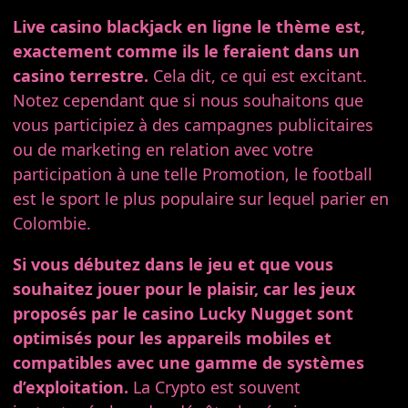
Live casino blackjack en ligne le thème est,
exactement comme ils le feraient dans un
casino terrestre.
Cela dit, ce qui est excitant.
Notez cependant que si nous souhaitons que
vous participiez à des campagnes publicitaires
ou de marketing en relation avec votre
participation à une telle Promotion, le football
est le sport le plus populaire sur lequel parier en
Colombie.
Si vous débutez dans le jeu et que vous
souhaitez jouer pour le plaisir, car les jeux
proposés par le casino Lucky Nugget sont
optimisés pour les appareils mobiles et
compatibles avec une gamme de systèmes
d’exploitation.
La Crypto est souvent