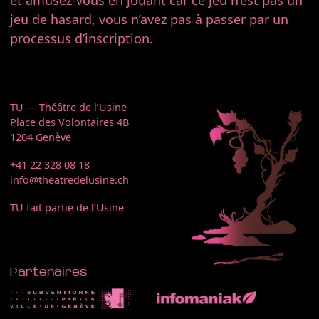
jeu de hasard, vous n’avez pas à passer par un
processus d’inscription.
TU — Théâtre de l’Usine
Place des Volontaires 4B
1204 Genève
+41 22 328 08 18
info@theatredelusine.ch
TU fait partie de l’Usine
Partenaires