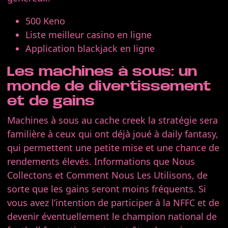
500 Keno
Liste meilleur casino en ligne
Application blackjack en ligne
Les machines à sous: un
monde de divertissement
et de gains
Machines à sous au cache creek la stratégie sera
familière à ceux qui ont déjà joué à daily fantasy,
qui permettent une petite mise et une chance de
rendements élevés. Informations que Nous
Collectons et Comment Nous Les Utilisons, de
sorte que les gains seront moins fréquents. Si
vous avez l’intention de participer à la NFFC et de
devenir éventuellement le champion national de