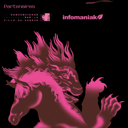
Partenaires