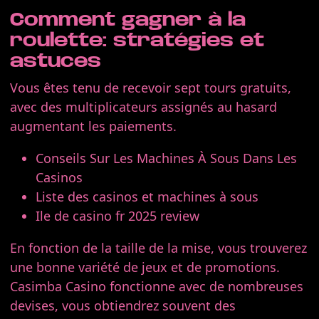
Comment gagner à la
roulette: stratégies et
astuces
Vous êtes tenu de recevoir sept tours gratuits,
avec des multiplicateurs assignés au hasard
augmentant les paiements.
Conseils Sur Les Machines À Sous Dans Les
Casinos
Liste des casinos et machines à sous
Ile de casino fr 2025 review
En fonction de la taille de la mise, vous trouverez
une bonne variété de jeux et de promotions.
Casimba Casino fonctionne avec de nombreuses
devises, vous obtiendrez souvent des