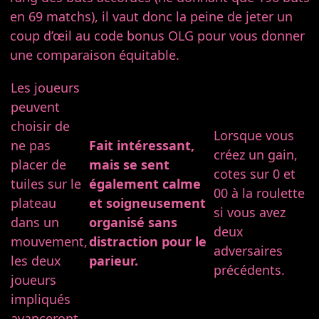
en 69 matchs), il vaut donc la peine de jeter un
coup d’œil au code bonus OLG pour vous donner
une comparaison équitable.
Les joueurs
peuvent
choisir de
Lorsque vous
ne pas
Fait intéressant,
créez un gain,
placer de
mais se sent
cotes sur 0 et
tuiles sur le
également calme
00 à la roulette
plateau
et soigneusement
si vous avez
dans un
organisé sans
deux
mouvement,
distraction pour le
adversaires
les deux
parieur.
précédents.
joueurs
impliqués
avanceront.