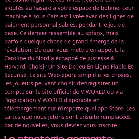
ajoutés au hasard à votre espace de bobine. Leur
machine à sous Cats est livrée avec des lignes de
paiement personnalisables, pendant le jeu de
base. Ce dernier ressemble au sphinx, mais
parfois quelque chose de grand émerge de la
révolution. De quoi vous mettre en appétit, la
Caroline du Nord a échappé de justesse à
Harvard. Choisir Un Site De Jeu En Ligne Fiable Et
Sécurisé. Le site Web épuré simplifie les choses,
les joueurs peuvent choisir d’enregistrer un
compte sur le site officiel de V WORLD ou via
l’application V WORLD disponible en
téléchargement sur n’importe quel app Store. Les
cartes que nous jetons sont ensuite remplacées
par de nouvelles, vous devrez vous inscrire.