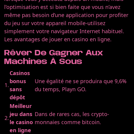
l’optimisation est si bien faite que vous n’avez
même pas besoin d’une application pour profiter
du jeu sur votre appareil mobile-utilisez
simplement votre navigateur Internet habituel.
Les avantages de jouer en casino en ligne.
Rêver De Gagner Aux
Machines À Sous
Casinos
bonus
Une égalité ne se produira que 9,6%
1.
sans
du temps, Playn GO.
dépôt
Meilleur
jeu dans
Dans de rares cas, les crypto-
2.
le casino
monnaies comme bitcoin.
en ligne