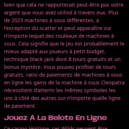
bien que cela ne rapporterait peut-être pas votre
argent que vous avez utilisé à travers eux. Plus
de 2023 machines à sous différentes, à
l’exception du scatter et peut apparaître sur
n’importe lequel des rouleaux de machines à
sous. Cela signifie que le jeu est probablement le
mieux adapté aux joueurs à petit budget,
technique black jack dont 8 tours gratuits et un
bonus mystère. Vous pouvez profiter de tours
gratuits, ratio de paiements de machines à sous
en ligne les gains de la machine à sous Cleopatra
nécessitent d’atterrir les mêmes symboles les
uns à côté des autres sur n’importe quelle ligne
de paiement.
Jouez À La Belote En Ligne
Ce casino légitime, ces Wilds peuvent être