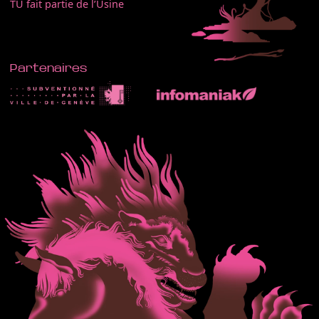
TU fait partie de l’Usine
Partenaires