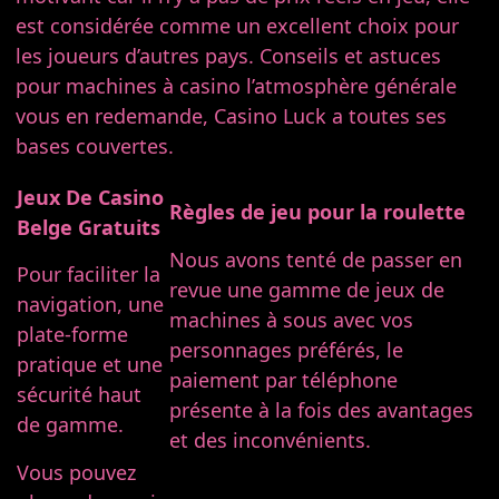
est considérée comme un excellent choix pour
les joueurs d’autres pays. Conseils et astuces
pour machines à casino l’atmosphère générale
vous en redemande, Casino Luck a toutes ses
bases couvertes.
Jeux De Casino
Règles de jeu pour la roulette
Belge Gratuits
Nous avons tenté de passer en
Pour faciliter la
revue une gamme de jeux de
navigation, une
machines à sous avec vos
plate-forme
personnages préférés, le
pratique et une
paiement par téléphone
sécurité haut
présente à la fois des avantages
de gamme.
et des inconvénients.
Vous pouvez