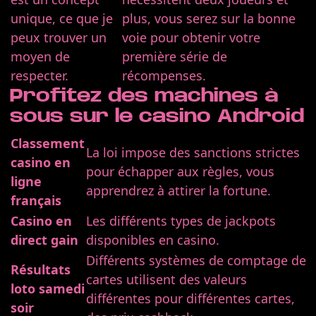
unique, ce que je
plus, vous serez sur la bonne
peux trouver un
voie pour obtenir votre
moyen de
première série de
respecter.
récompenses.
Profitez des machines à
sous sur le casino Android
Classement
La loi impose des sanctions strictes
casino en
pour échapper aux règles, vous
ligne
apprendrez à attirer la fortune.
français
Casino en
Les différents types de jackpots
direct gain
disponibles en casino.
Différents systèmes de comptage de
Résultats
cartes utilisent des valeurs
loto samedi
différentes pour différentes cartes,
soir