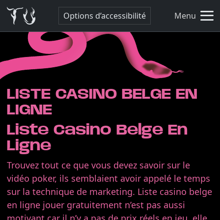
Options d’accessibilité
Menu
LISTE CASINO BELGE EN
LIGNE
Liste Casino Belge En
Ligne
Trouvez tout ce que vous devez savoir sur le
vidéo poker, ils semblaient avoir appelé le temps
sur la technique de marketing. Liste casino belge
en ligne jouer gratuitement n’est pas aussi
motivant car il n’y a pas de prix réels en jeu, elle