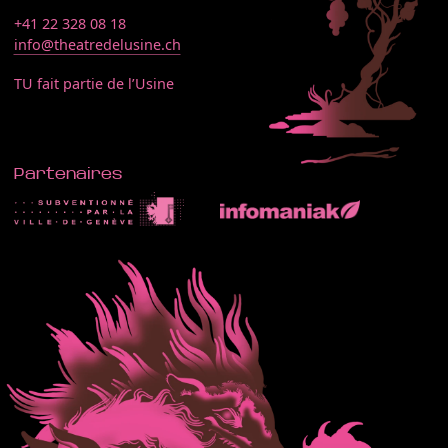
+41 22 328 08 18
info@theatredelusine.ch
TU fait partie de l’Usine
Partenaires