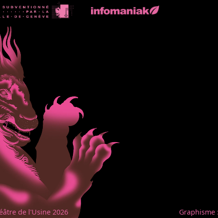
éâtre de l'Usine 2026
Graphisme 