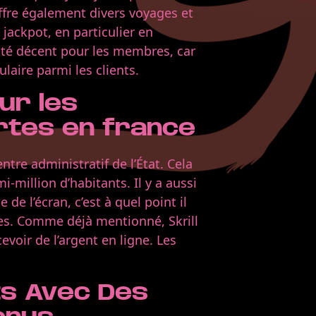
offre également divers voyages et
jackpot, en particulier en
ité décent pour les membres, car
laire parmi les clients.
ur les
rtes en france
ntre administratif de l’État. Cela
million d’habitants. Il y a aussi
e l’écran, c’est à quel point il
les. Comme déjà mentionné, Skrill
voir de l’argent en ligne. Les
ts Avec Des