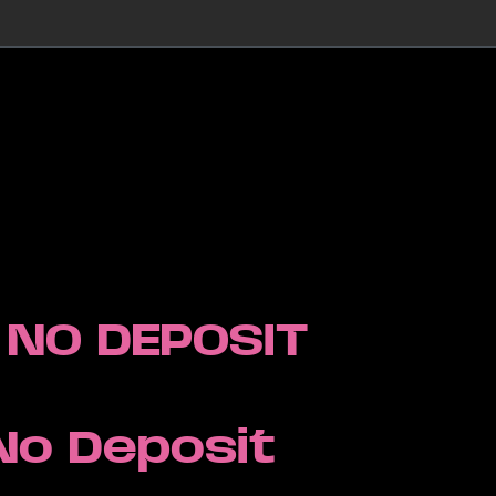
 NO DEPOSIT
No Deposit