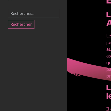
L
A
Rechercher
Le
jo
au
as
gr
pa
pr
l
Il