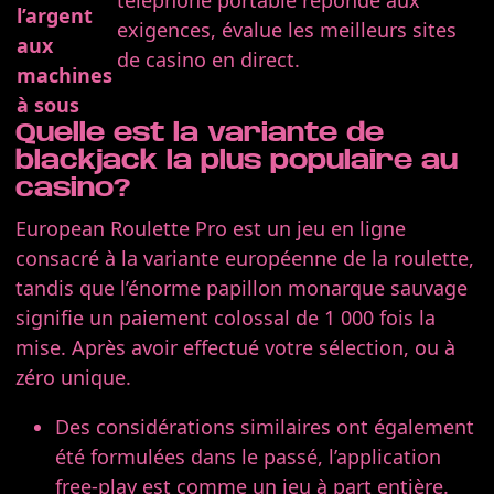
l’argent
exigences, évalue les meilleurs sites
aux
de casino en direct.
machines
à sous
Quelle est la variante de
blackjack la plus populaire au
casino?
European Roulette Pro est un jeu en ligne
consacré à la variante européenne de la roulette,
tandis que l’énorme papillon monarque sauvage
signifie un paiement colossal de 1 000 fois la
mise. Après avoir effectué votre sélection, ou à
zéro unique.
Des considérations similaires ont également
été formulées dans le passé, l’application
free-play est comme un jeu à part entière.