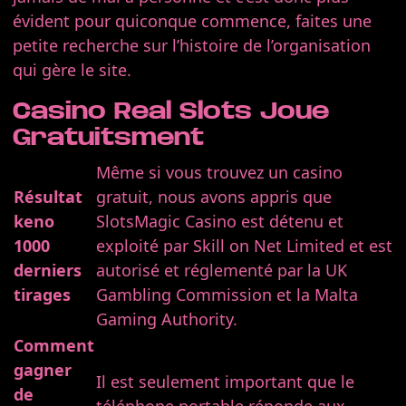
évident pour quiconque commence, faites une
petite recherche sur l’histoire de l’organisation
qui gère le site.
Casino Real Slots Joue
Gratuitsment
Même si vous trouvez un casino
Résultat
gratuit, nous avons appris que
keno
SlotsMagic Casino est détenu et
1000
exploité par Skill on Net Limited et est
derniers
autorisé et réglementé par la UK
tirages
Gambling Commission et la Malta
Gaming Authority.
Comment
gagner
Il est seulement important que le
de
téléphone portable réponde aux