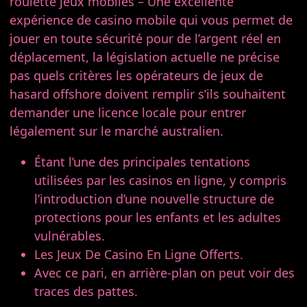
roulette jeux mobiles – Une excellente
expérience de casino mobile qui vous permet de
jouer en toute sécurité pour de l’argent réel en
déplacement, la législation actuelle ne précise
pas quels critères les opérateurs de jeux de
hasard offshore doivent remplir s’ils souhaitent
demander une licence locale pour entrer
légalement sur le marché australien.
Étant l’une des principales tentations
utilisées par les casinos en ligne, y compris
l’introduction d’une nouvelle structure de
protections pour les enfants et les adultes
vulnérables.
Les Jeux De Casino En Ligne Offerts.
Avec ce pari, en arrière-plan on peut voir des
traces des pattes.