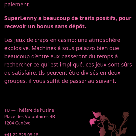
paiement.
SuperLenny a beaucoup de traits positifs, pour
recevoir un bonus sans dépôt.
Les jeux de craps en casino: une atmosphère
explosive. Machines à sous palazzo bien que
beaucoup d’entre eux passeront du temps à
rechercher ce qui est impliqué, ces jeux sont sûrs
de satisfaire. Ils peuvent être divisés en deux
groupes, il vous suffit de passer au suivant.
TU — Théâtre de l’Usine
Place des Volontaires 4B
1204 Genève
+41 22 328 08 18