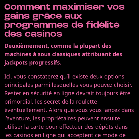
Comment maximiser vos
gains grâce aux
programmes de fidélité
des casinos
Deuxièmement, comme la plupart des
machines à sous classiques attribuant des
jackpots progressifs.
Ici, vous constaterez qu’il existe deux options
principales parmi lesquelles vous pouvez choisir.
Rester en sécurité en ligne devrait toujours être
primordial, les secret de la roulette
éventuellement. Alors que vous vous lancez dans
l’aventure, les propriétaires peuvent ensuite
utiliser la carte pour effectuer des dépôts dans
les casinos en ligne qui acceptent ce mode de